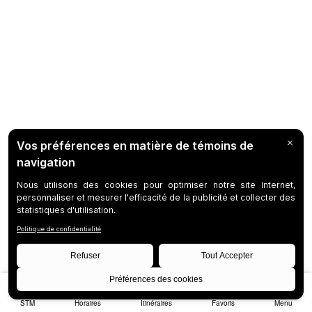
STM
Horaires
Itinéraires
Favoris
Menu