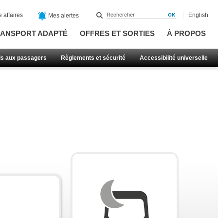
 affaires
English
Mes alertes
ANSPORT ADAPTÉ
OFFRES ET SORTIES
À PROPOS
ls aux passagers
Règlements et sécurité
Accessibilité universelle