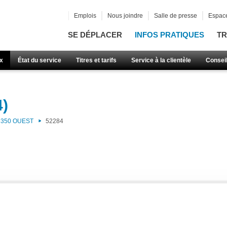
Emplois
Nous joindre
Salle de presse
Espace
SE DÉPLACER
INFOS PRATIQUES
TR
x
État du service
Titres et tarifs
Service à la clientèle
Consei
4)
350 OUEST
52284