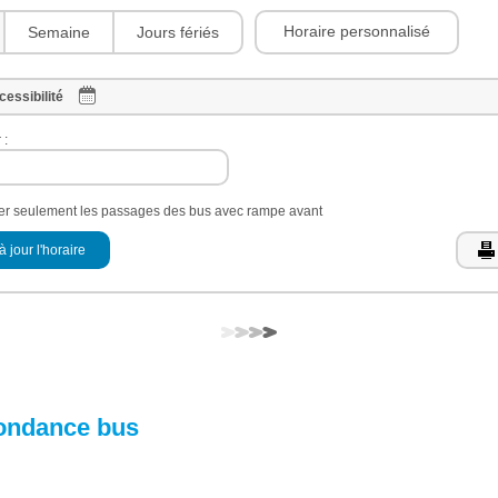
Horaire personnalisé
Semaine
Jours fériés
cessibilité
 :
her seulement les passages des bus avec rampe avant
à jour l'horaire
ondance bus