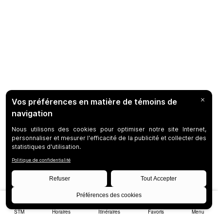
STM
Horaires
Itinéraires
Favoris
Menu