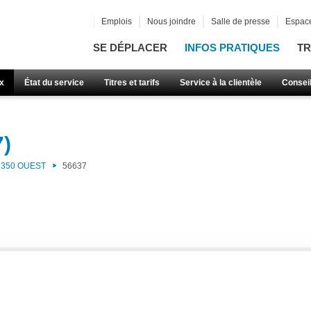
Emplois
Nous joindre
Salle de presse
Espace
SE DÉPLACER
INFOS PRATIQUES
TR
x
État du service
Titres et tarifs
Service à la clientèle
Consei
7)
350 OUEST
56637