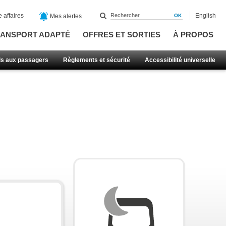
 affaires
English
Mes alertes
ANSPORT ADAPTÉ
OFFRES ET SORTIES
À PROPOS
ls aux passagers
Règlements et sécurité
Accessibilité universelle