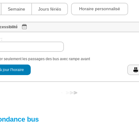
Horaire personnalisé
Semaine
Jours fériés
cessibilité
 :
her seulement les passages des bus avec rampe avant
à jour l'horaire
ondance bus