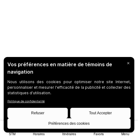
STM
Horaires
Itinéraires
Favoris
Menu