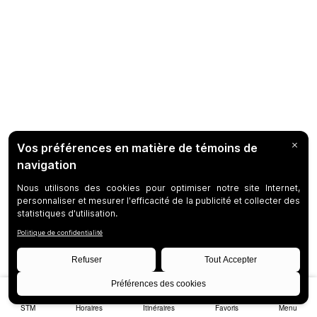
STM
Horaires
Itinéraires
Favoris
Menu