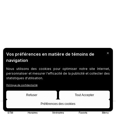
STM
Horaires
Itinéraires
Favoris
Menu