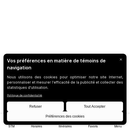
STM
Horaires
Itinéraires
Favoris
Menu