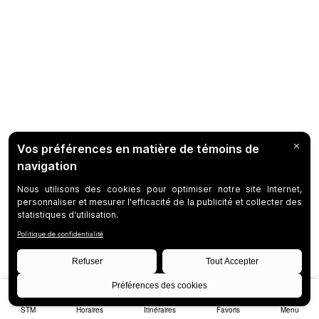
STM
Horaires
Itinéraires
Favoris
Menu