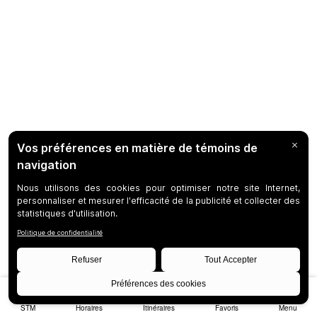
STM
Horaires
Itinéraires
Favoris
Menu