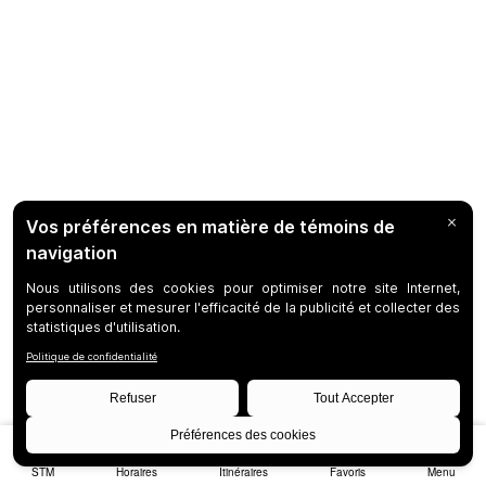
STM
Horaires
Itinéraires
Favoris
Menu