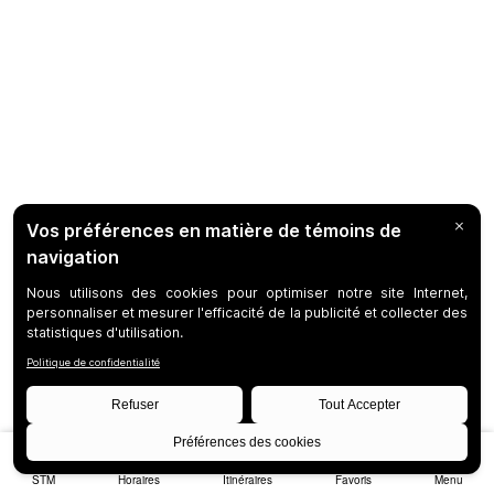
STM
Horaires
Itinéraires
Favoris
Menu