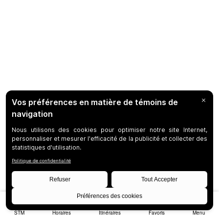
STM
Horaires
Itinéraires
Favoris
Menu