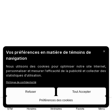
STM
Horaires
Itinéraires
Favoris
Menu