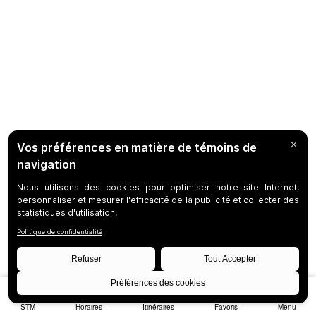
STM
Horaires
Itinéraires
Favoris
Menu