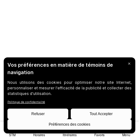
STM
Horaires
Itinéraires
Favoris
Menu