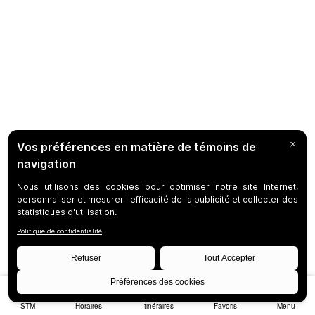
STM
Horaires
Itinéraires
Favoris
Menu