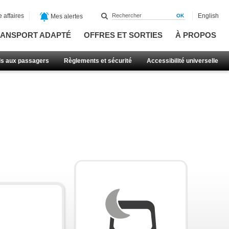
 affaires
English
Mes alertes
ANSPORT ADAPTÉ
OFFRES ET SORTIES
À PROPOS
ls aux passagers
Règlements et sécurité
Accessibilité universelle