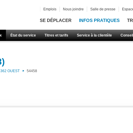
Emplois
Nous joindre
Salle de presse
Espace
SE DÉPLACER
INFOS PRATIQUES
TR
x
État du service
Titres et tarifs
Service à la clientèle
Consei
8)
362 OUEST
54458