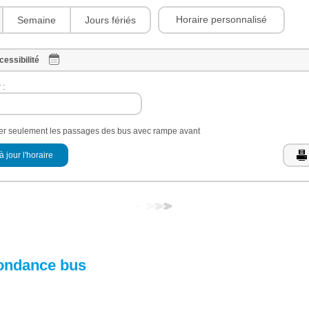
Horaire personnalisé
Semaine
Jours fériés
cessibilité
 :
her seulement les passages des bus avec rampe avant
à jour l'horaire
ondance bus