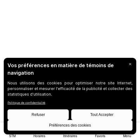
STM
Horaires
Itinéraires
Favoris
Menu