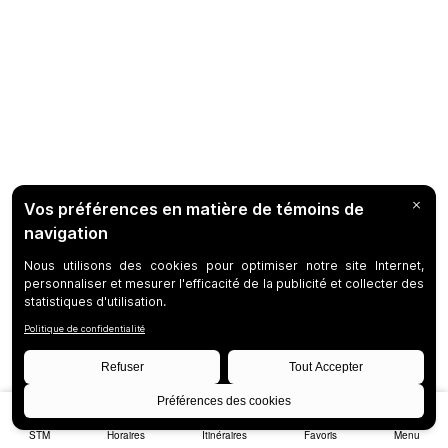
STM
Horaires
Itinéraires
Favoris
Menu