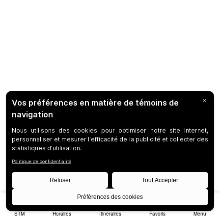
STM
Horaires
Itinéraires
Favoris
Menu