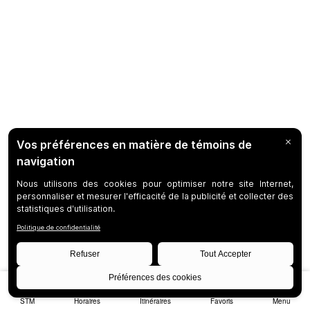
STM
Horaires
Itinéraires
Favoris
Menu