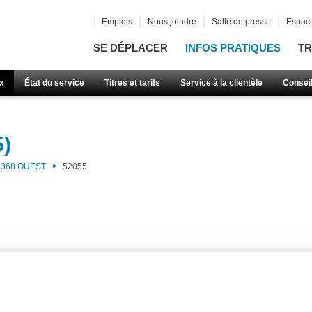
Emplois
Nous joindre
Salle de presse
Espace
SE DÉPLACER
INFOS PRATIQUES
TR
x
État du service
Titres et tarifs
Service à la clientèle
Consei
5)
368 OUEST
52055