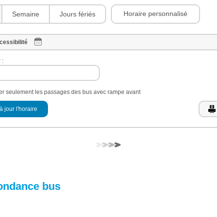
Horaire personnalisé
Semaine
Jours fériés
cessibilité
 :
her seulement les passages des bus avec rampe avant
à jour l'horaire
ondance bus