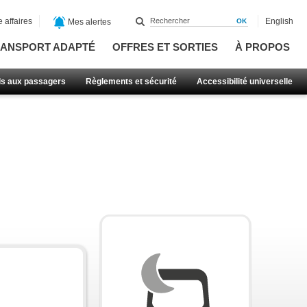
 affaires
English
Mes alertes
ANSPORT ADAPTÉ
OFFRES ET SORTIES
À PROPOS
ls aux passagers
Règlements et sécurité
Accessibilité universelle