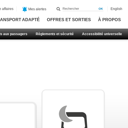
 affaires
English
Mes alertes
ANSPORT ADAPTÉ
OFFRES ET SORTIES
À PROPOS
ls aux passagers
Règlements et sécurité
Accessibilité universelle