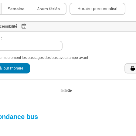
Horaire personnalisé
Semaine
Jours fériés
cessibilité
 :
her seulement les passages des bus avec rampe avant
à jour l'horaire
ondance bus