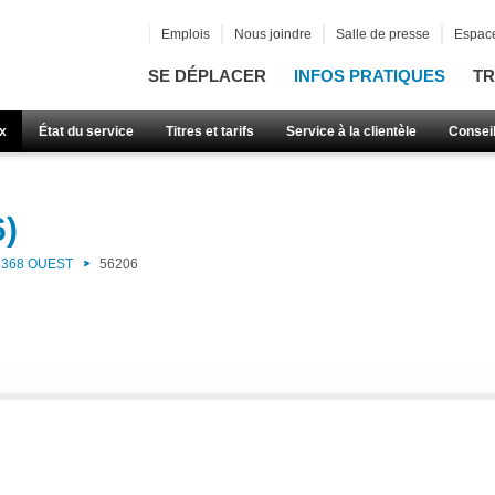
Emplois
Nous joindre
Salle de presse
Espace
SE DÉPLACER
INFOS PRATIQUES
TR
x
État du service
Titres et tarifs
Service à la clientèle
Consei
6)
368 OUEST
56206