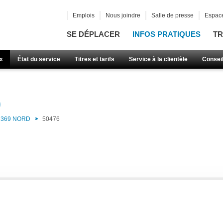
Emplois
Nous joindre
Salle de presse
Espace
SE DÉPLACER
INFOS PRATIQUES
TR
x
État du service
Titres et tarifs
Service à la clientèle
Consei
)
369 NORD
50476