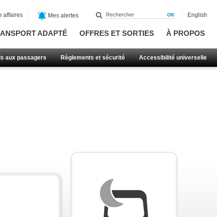
 affaires
English
Mes alertes
ANSPORT ADAPTÉ
OFFRES ET SORTIES
À PROPOS
ls aux passagers
Règlements et sécurité
Accessibilité universelle