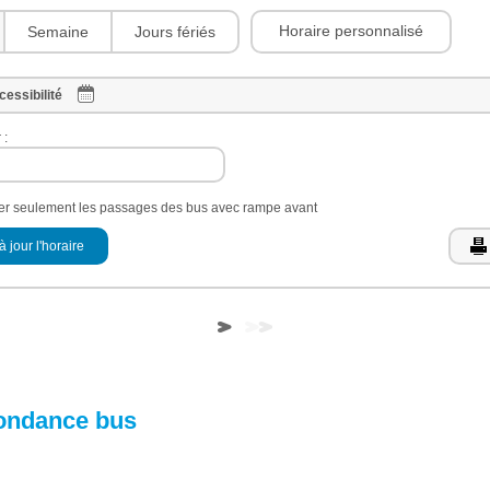
Horaire personnalisé
Semaine
Jours fériés
cessibilité
 :
her seulement les passages des bus avec rampe avant
à jour l'horaire
ondance bus