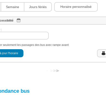
Horaire personnalisé
Semaine
Jours fériés
cessibilité
 :
her seulement les passages des bus avec rampe avant
à jour l'horaire
ondance bus