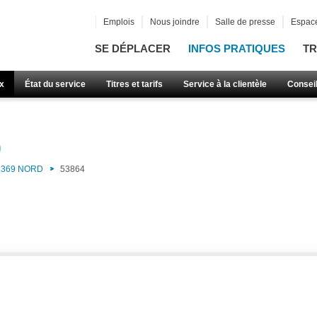
Emplois
Nous joindre
Salle de presse
Espace
SE DÉPLACER
INFOS PRATIQUES
TR
x
État du service
Titres et tarifs
Service à la clientèle
Consei
)
369 NORD
53864