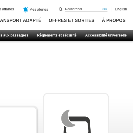
 affaires
English
Mes alertes
ANSPORT ADAPTÉ
OFFRES ET SORTIES
À PROPOS
ls aux passagers
Règlements et sécurité
Accessibilité universelle