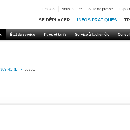
Emplois
Nous joindre
Salle de presse
Espace
SE DÉPLACER
INFOS PRATIQUES
TR
x
État du service
Titres et tarifs
Service à la clientèle
Consei
)
369 NORD
53761