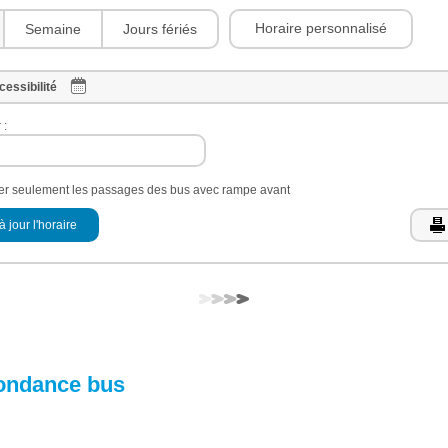
Horaire personnalisé
Semaine
Jours fériés
cessibilité
 :
her seulement les passages des bus avec rampe avant
à jour l'horaire
ondance bus