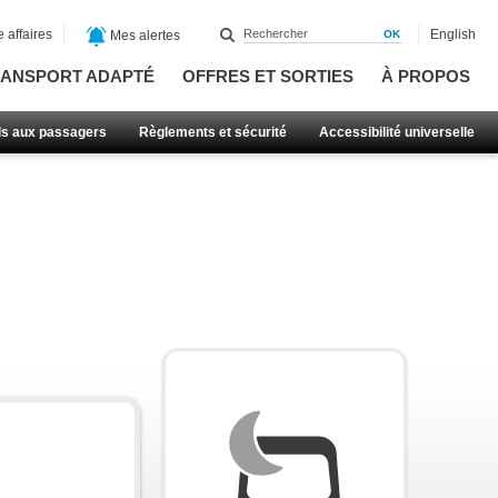
 affaires
English
Mes alertes
ANSPORT ADAPTÉ
OFFRES ET SORTIES
À PROPOS
ls aux passagers
Règlements et sécurité
Accessibilité universelle