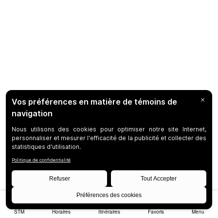
STM
Horaires
Itinéraires
Favoris
Menu