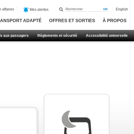
 affaires
English
Mes alertes
ANSPORT ADAPTÉ
OFFRES ET SORTIES
À PROPOS
ls aux passagers
Règlements et sécurité
Accessibilité universelle