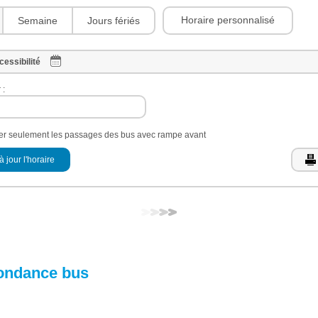
Horaire personnalisé
Semaine
Jours fériés
cessibilité
 :
her seulement les passages des bus avec rampe avant
à jour l'horaire
ondance bus