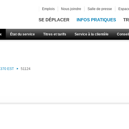
Emplois
Nous joindre
Salle de presse
Espace
SE DÉPLACER
INFOS PRATIQUES
TR
x
État du service
Titres et tarifs
Service à la clientèle
Consei
370 EST
51124