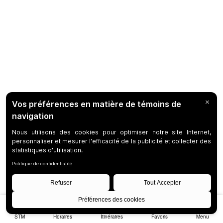
STM
Horaires
Itinéraires
Favoris
Menu