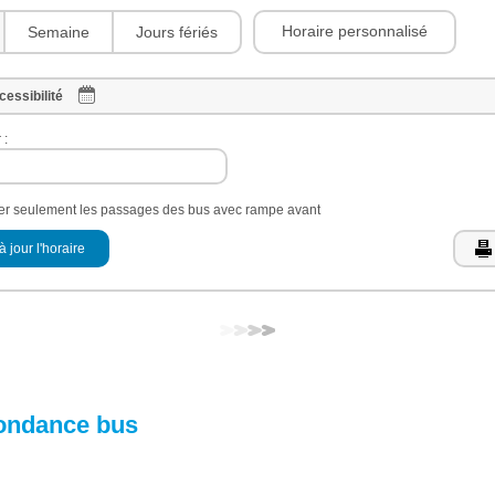
Horaire personnalisé
Semaine
Jours fériés
cessibilité
 :
her seulement les passages des bus avec rampe avant
à jour l'horaire
ondance bus