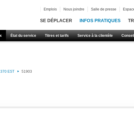
Emplois
Nous joindre
Salle de presse
Espace
SE DÉPLACER
INFOS PRATIQUES
TR
x
État du service
Titres et tarifs
Service à la clientèle
Consei
370 EST
51903