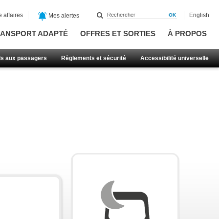
 affaires
English
Mes alertes
ANSPORT ADAPTÉ
OFFRES ET SORTIES
À PROPOS
ls aux passagers
Règlements et sécurité
Accessibilité universelle