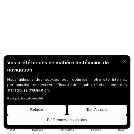
STM
Horaires
Itinéraires
Favoris
Menu