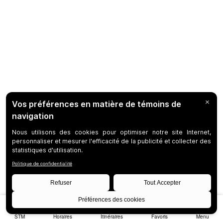
STM
Horaires
Itinéraires
Favoris
Menu