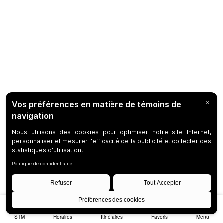
STM
Horaires
Itinéraires
Favoris
Menu