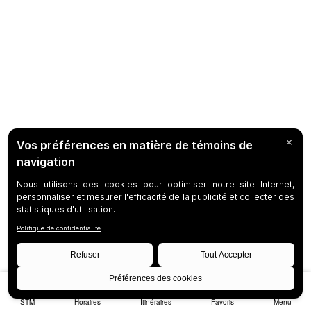
STM
Horaires
Itinéraires
Favoris
Menu