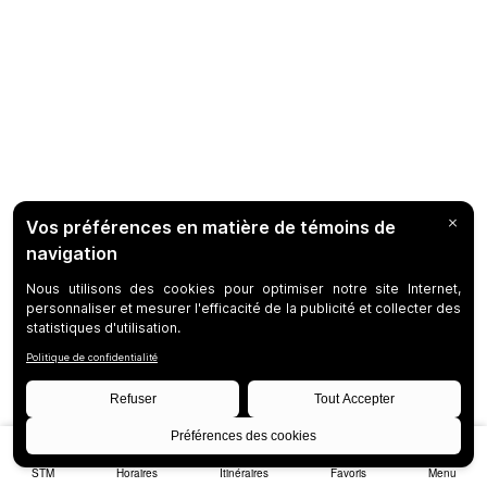
STM
Horaires
Itinéraires
Favoris
Menu