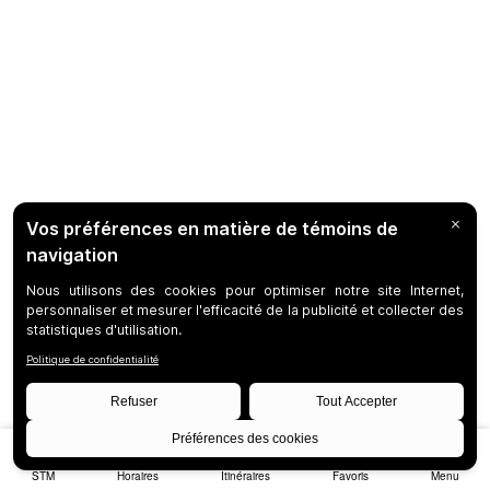
STM
Horaires
Itinéraires
Favoris
Menu