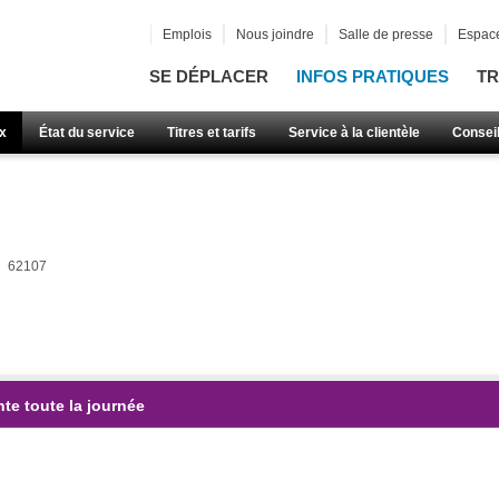
Emplois
Nous joindre
Salle de presse
Espace
SE DÉPLACER
INFOS PRATIQUES
TR
x
État du service
Titres et tarifs
Service à la clientèle
Consei
62107
te toute la journée