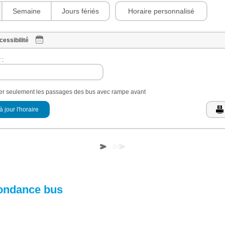
Horaire personnalisé
Semaine
Jours fériés
cessibilité
 :
her seulement les passages des bus avec rampe avant
à jour l'horaire
ondance bus