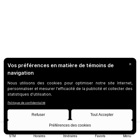
STM
Horaires
Itinéraires
Favoris
Menu