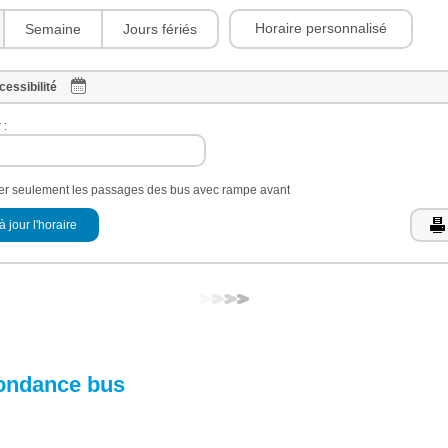
Horaire personnalisé
Semaine
Jours fériés
cessibilité
 :
her seulement les passages des bus avec rampe avant
à jour l'horaire
ondance bus