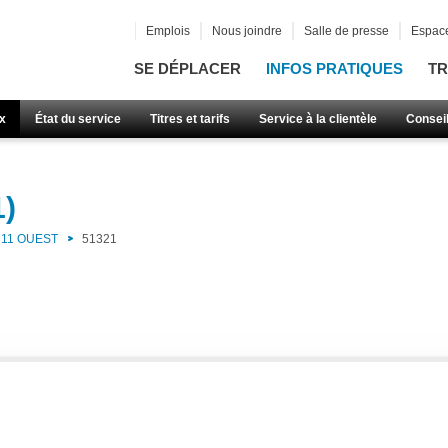
Emplois
Nous joindre
Salle de presse
Espace
SE DÉPLACER
INFOS PRATIQUES
TR
x
État du service
Titres et tarifs
Service à la clientèle
Consei
1)
11 OUEST
51321