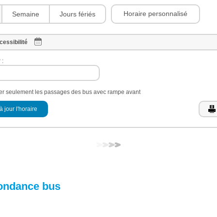
Horaire personnalisé
Semaine
Jours fériés
cessibilité
 :
her seulement les passages des bus avec rampe avant
à jour l'horaire
ondance bus