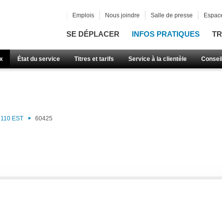
Emplois
Nous joindre
Salle de presse
Espace
SE DÉPLACER
INFOS PRATIQUES
TR
x
État du service
Titres et tarifs
Service à la clientèle
Consei
110 EST
60425