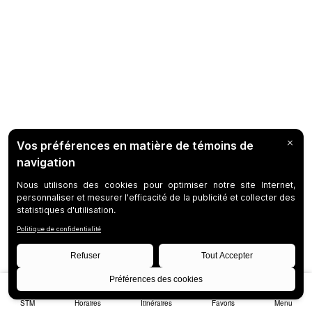
STM
Horaires
Itinéraires
Favoris
Menu