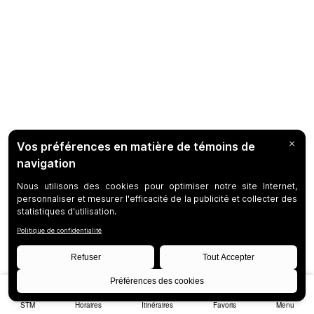
STM
Horaires
Itinéraires
Favoris
Menu