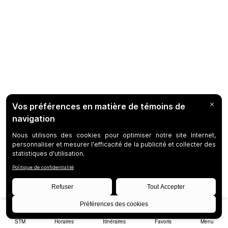
STM
Horaires
Itinéraires
Favoris
Menu