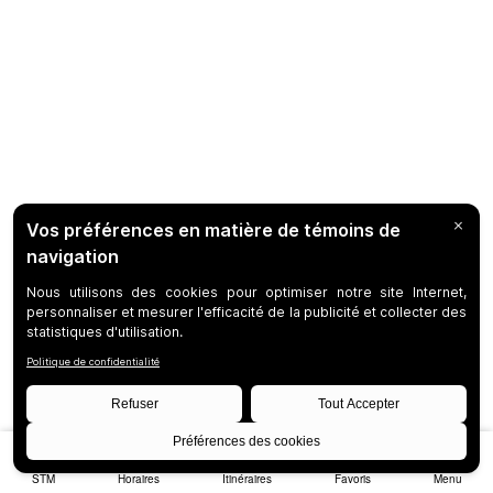
STM
Horaires
Itinéraires
Favoris
Menu