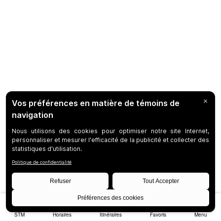
STM
Horaires
Itinéraires
Favoris
Menu