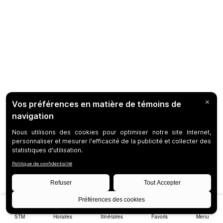
STM
Horaires
Itinéraires
Favoris
Menu