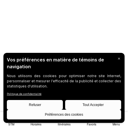
STM
Horaires
Itinéraires
Favoris
Menu