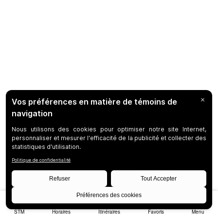
STM
Horaires
Itinéraires
Favoris
Menu