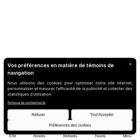
STM
Horaires
Itinéraires
Favoris
Menu